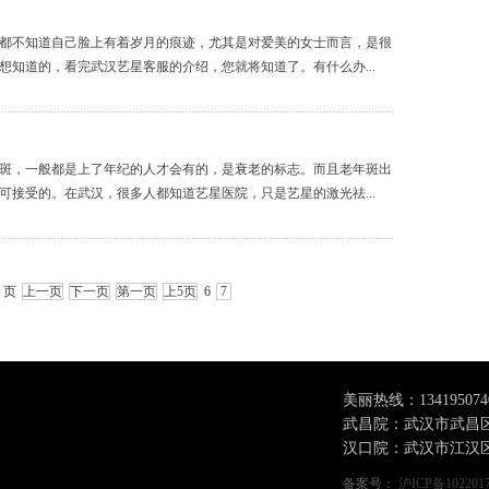
不知道自己脸上有着岁月的痕迹，尤其是对爱美的女士而言，是很
知道的，看完武汉艺星客服的介绍，您就将知道了。有什么办...
，一般都是上了年纪的人才会有的，是衰老的标志。而且老年斑出
接受的。在武汉，很多人都知道艺星医院，只是艺星的激光祛...
7 页
上一页
下一页
第一页
上5页
6
7
美丽热线：
134195074
武昌院：武汉市武昌区
汉口院：武汉市江汉区
备案号：
沪ICP备102201