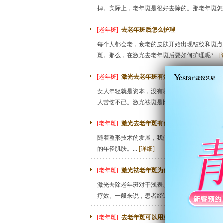
掉。实际上，老年斑是很好去除的。那老年斑怎么治
[老年斑]
去老年斑后怎么护理
每个人都会老，衰老的皮肤开始出现皱纹和斑点
斑。那么，在激光去老年斑后要如何护理呢?...
[
[老年斑]
激光去老年斑有效果吗
女人年轻就是资本，没有哪个女人愿意看到脸上
人苦恼不已。激光祛斑是比较有效的祛斑方法，对
[老年斑]
激光去老年斑有什么优势
随着整形技术的发展，我们可以通过专业的方法
的年轻肌肤。...
[详细]
[老年斑]
激光祛老年斑为你再现年轻态
激光去除老年斑对于浅表、数目较多、具有色素
疗效。一般来说，患者经过2-3次的治疗，可使表
[老年斑]
去老年斑可以用激光吗