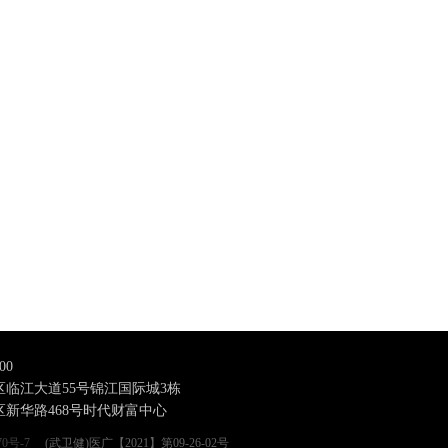
00
临江大道55号锦江国际城3栋
新华路468号时代财富中心
70号-7
(武卫健)医广【2021】第09-26-02号