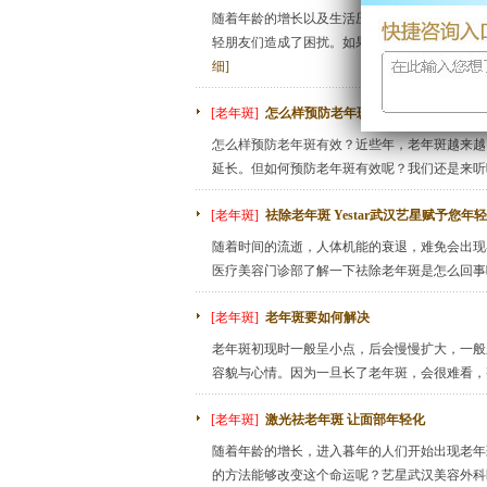
随着年龄的增长以及生活压力的不断增大，老年
轻朋友们造成了困扰。如果要说去老年斑的有效
细]
[老年斑]
怎么样预防老年斑有效
怎么样预防老年斑有效？近些年，老年斑越来越
延长。但如何预防老年斑有效呢？我们还是来听听Y
[老年斑]
祛除老年斑 Yestar武汉艺星赋予您年
随着时间的流逝，人体机能的衰退，难免会出现各
医疗美容门诊部了解一下祛除老年斑是怎么回事吧
[老年斑]
老年斑要如何解决
老年斑初现时一般呈小点，后会慢慢扩大，一般
容貌与心情。因为一旦长了老年斑，会很难看，整
[老年斑]
激光祛老年斑 让面部年轻化
随着年龄的增长，进入暮年的人们开始出现老年
的方法能够改变这个命运呢？艺星武汉美容外科医