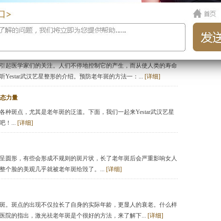
斑是很常见的，但是现在一些年轻人身上也很多见，这就给爱美的年
方法，那就数激光祛斑是有效的了。那么激光去老年斑需要注...
[详
引起医学家们的关注。人们不停地控制它的产生，而从使人类的寿命
estar武汉艺星整形的介绍。预防老年斑的方法一：...
[详细]
轻态力量
种斑点，尤其是老年斑的泛滥。下面，我们一起来Yestar武汉艺星
！...
[详细]
呈圆形，有些会形成不规则的斑片状，长了老年斑后会严重影响女人
个脸的美观几乎就被老年斑给毁了。...
[详细]
斑。斑点的出现不仅拉长了自身的实际年龄，更显人的衰老。什么样
院的指出，激光祛老年斑是个很好的方法，来了解下...
[详细]