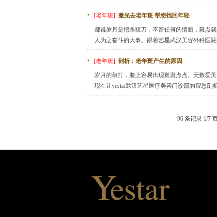
[老年斑]
激光去老年斑 帮您找回年轻
都说岁月是把杀猪刀，不留任何的情面，斑点就
人为之奋斗的大事。跟着艺星武汉美容外科医院的
[老年斑]
剖析：老年斑产生的原因
岁月的敲打，脸上容易出现斑斑点点。无数爱美
现在让yestar武汉艺星医疗美容门诊部的帮
96 条记录 1/7 