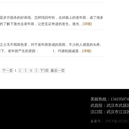
是岁月扼杀的好表现。怎样找回年轻，去掉脸上的老年斑，成了很多
了解下激光去老年斑，让您见证奇迹的发生。激光...
[详细]
之士无不闻斑色变，对于老年斑形成的原因，不少的人感觉的头疼。
您剖析下。老年斑产生的原因： 1、代谢机能减退...
[详细]
页
下一页
1
2
3
4
5
下5页
最后一页
美丽热线：
134195074
武昌院：武汉市武昌区
汉口院：武汉市江汉区
备案号：
沪ICP备102201