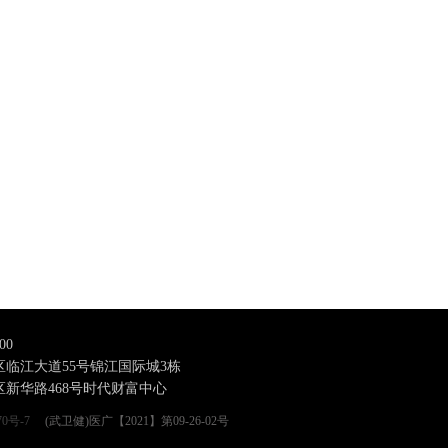
00
临江大道55号锦江国际城3栋
新华路468号时代财富中心
70号-7
(武卫健)医广【2021】第09-26-02号