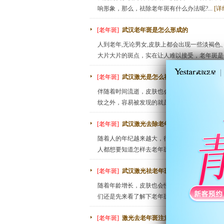
响形象，那么，祛除老年斑有什么办法呢?...
[详
[老年斑]
武汉老年斑是怎么形成的
人到老年,无论男女,皮肤上都会出现一些淡褐色
大片大片的斑点，实在让人难以接受，老年斑是一
[老年斑]
武汉激光是怎么祛老年斑的
伴随着时间流逝，皮肤也会出现岁月雕蚀的痕迹
纹之外，容易被发现的就是老年斑。...
[详细]
[老年斑]
武汉激光去除老年斑术后怎么护理
随着人的年纪越来越大，很多人的皮肤上出现了
人都想要知道怎样去老年斑的方法。...
[详细]
[老年斑]
武汉激光祛老年斑效果好么
随着年龄增长，皮肤也会慢慢松弛，但是随之而
们还是先来看了解下老年斑的形成原因吧。...
[
[老年斑]
激光去老年斑注意事项