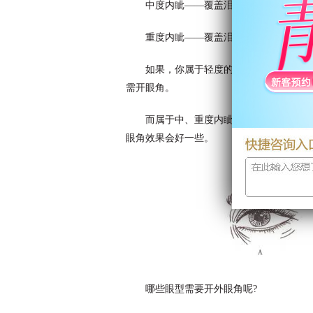
中度内眦——覆盖泪阜介于二分之一到
重度内眦——覆盖泪阜多于三分之二。
如果，你属于轻度的内眦赘皮，而且追
需开眼角。
而属于中、重度内眦赘皮的小仙女们，
眼角效果会好一些。
哪些眼型需要开外眼角呢?