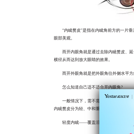
“内眦赘皮”是指在内眦角前方的一片
眼部美观。
而开内眼角就是通过去除内眦赘皮、延
横径从而达到放大眼睛的效果。
而开外眼角就是把外眼角往外侧水平方
怎么知道自己适不适合开内眼角?
一般情况下，需不需要开内眼角，是要
内眦赘皮分为轻、中和重度。
轻度内眦——覆盖泪阜少于二分之一。