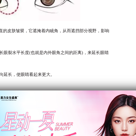
垂直的皮肤皱襞，它遮掩着内眦角，从而遮挡部分视野，影响
长眼裂水平长度(也就是内外眼角之间的距离)，来延长眼睛
向延长，使眼睛看起来更大。
看内眦赘皮的程度。根据皮肤覆盖泪阜的多少，我们可以把