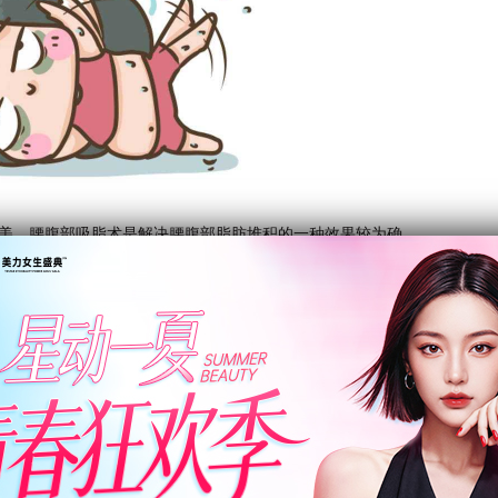
美。腰腹部吸脂术是解决腰腹部脂肪堆积的一种效果较为确
心的腰腹吸脂多久消肿见到效果?腰腹吸脂要请多长时间假
部(包括上腹部也称胃脘部、下腹部也称小肚子，及双侧腰
减肥手术的方法将沉积于上述部位深、浅层的皮下脂肪抽吸出