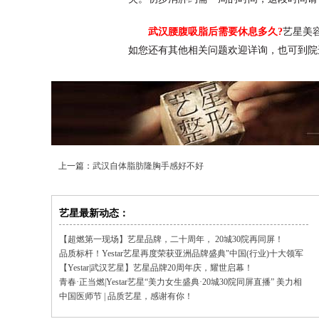
武汉腰腹吸脂后需要休息多久?
艺星美
如您还有其他相关问题欢迎详询，也可到院
上一篇：
武汉自体脂肪隆胸手感好不好
艺星最新动态：
【超燃第一现场】艺星品牌，二十周年， 20城30院再同屏！
品质标杆！Yestar艺星再度荣获亚洲品牌盛典"中国(行业)十大领军
品牌"
【Yestar|武汉艺星】艺星品牌20周年庆，耀世启幕！
青春·正当燃|Yestar艺星“美力女生盛典·20城30院同屏直播” 美力相
聚，品质同行！
中国医师节 | 品质艺星，感谢有你！