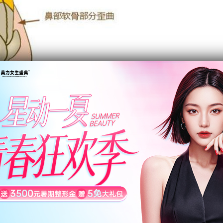
能上的问题，就需要支对性的施行做歪鼻整形手术。那么，
原因造成的鼻梁偏离中线。有的歪鼻的表现为鼻梁下半部分
斜，鼻尖位置正常(鼻梁呈C形，骨性歪鼻);有的表现为鼻梁从