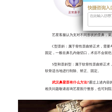
艺星客服认为支对不同形状的歪鼻，采
C型歪斜：属于骨性歪曲矫正术，需要
固定，一般在鼻孔内做切口，术后不会留疤
S型和歪斜型：属于软骨性歪曲矫正术
软骨适当地进行削除、矫正、固定。
武汉鼻梁歪有什么方法?
通过上述内容
相关问题敬请咨询艺星医疗整形，也可到院