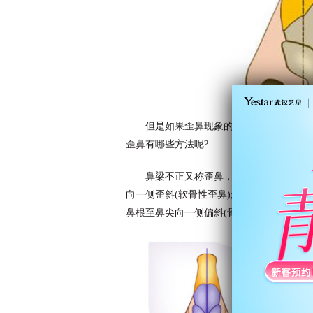
但是如果歪鼻现象的出现会引发鼻部功
歪鼻有哪些方法呢?
鼻梁不正又称歪鼻，是由先天或外伤等
向一侧歪斜(软骨性歪鼻); 有的鼻梁中部偏
鼻根至鼻尖向一侧偏斜(骨性-软骨性歪鼻)。