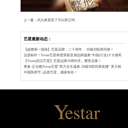
上一篇：
武汉鼻梁歪了可以矫正吗
艺星最新动态：
【超燃第一现场】艺星品牌，二十周年， 20城30院再同屏！
品质标杆！Yestar艺星再度荣获亚洲品牌盛典"中国(行业)十大领军
品牌"
【Yestar|武汉艺星】艺星品牌20周年庆，耀世启幕！
青春·正当燃|Yestar艺星“美力女生盛典·20城30院同屏直播” 美力相
聚，品质同行！
中国医师节 | 品质艺星，感谢有你！