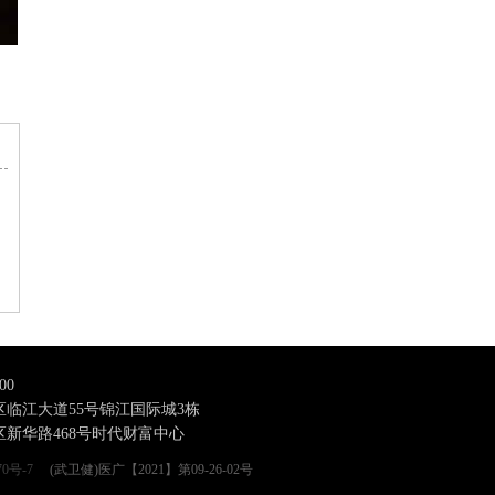
00
临江大道55号锦江国际城3栋
新华路468号时代财富中心
70号-7
(武卫健)医广【2021】第09-26-02号