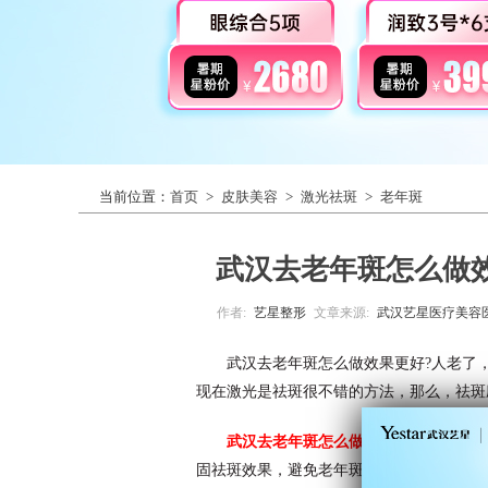
当前位置：
首页
>
皮肤美容
>
激光祛斑
>
老年斑
武汉去老年斑怎么做
作者:
艺星整形
文章来源:
武汉艺星医疗美容
武汉去老年斑怎么做效果更好?人老了
现在激光是祛斑很不错的方法，那么，祛斑
武汉去老年斑怎么做效果更好?
武汉艺
固祛斑效果，避免老年斑复发。激光去
老年