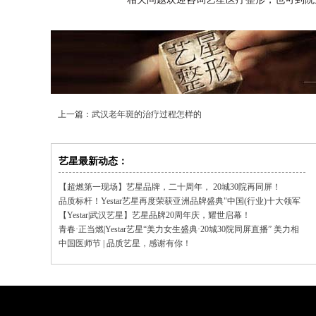
上一篇：
武汉老年斑的治疗过程怎样的
艺星最新动态：
【超燃第一现场】艺星品牌，二十周年， 20城30院再同屏！
品质标杆！Yestar艺星再度荣获亚洲品牌盛典"中国(行业)十大领军
品牌"
【Yestar|武汉艺星】艺星品牌20周年庆，耀世启幕！
青春·正当燃|Yestar艺星“美力女生盛典·20城30院同屏直播” 美力相
聚，品质同行！
中国医师节 | 品质艺星，感谢有你！