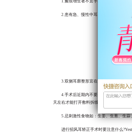
1.瘢痕增生者不宜手术。
2.患有急、慢性中耳炎者不宜手术宜
3.双侧耳廓整形宜在一次手术中完成。
4.手术后近期内不要压迫，撞击耳部，以
天左右才能打开敷料拆线。
5.忌刺激性食物如：生姜、生葱、生
进行招风耳矫正手术时要注意什么?Ye