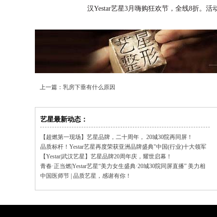
汉Yestar艺星3月嗨购狂欢节，全线8折。活动时间
上一篇：
乳房下垂有什么原因
艺星最新动态：
【超燃第一现场】艺星品牌，二十周年， 20城30院再同屏！
品质标杆！Yestar艺星再度荣获亚洲品牌盛典"中国(行业)十大领军
品牌"
【Yestar|武汉艺星】艺星品牌20周年庆，耀世启幕！
青春·正当燃|Yestar艺星“美力女生盛典·20城30院同屏直播” 美力相
聚，品质同行！
中国医师节 | 品质艺星，感谢有你！