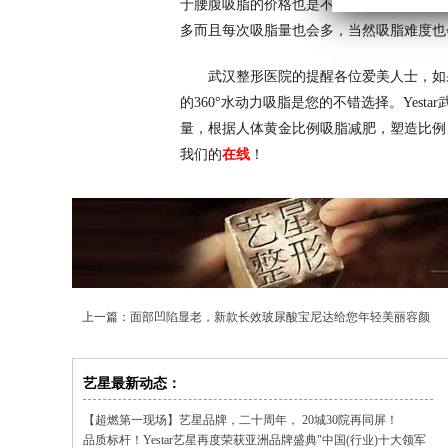
于腰腹吸脂的价格也是不一样的。对于那些
多而且每次吸脂量也会多，当然吸脂难度也
武汉整形医院的提醒各位爱美人士，如果
的360°水动力吸脂是您的不错选择。Yest
量，根据人体黄金比例吸脂减肥，塑造比例
我们的
在线
！
上一篇：
面部凹陷显老，新款长效玻尿酸宝尼达给您年轻美丽容颜
艺星最新动态：
【超燃第一现场】艺星品牌，二十周年， 20城30院再同屏！
品质标杆！Yestar艺星再度荣获亚洲品牌盛典"中国(行业)十大领军