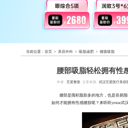
当前位置：
首页
>
美容外科
>
吸脂减肥
>
腰腹吸脂
腰部吸脂轻松拥有性
作者:
艺星整形
文章来源:
武汉艺星医疗美容
腰部是囤积脂肪多的地方，也是容易囤
如何才能拥有性感腰肢呢？来听听yesta