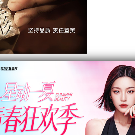
行丰唇的，通过注射将玻尿酸填充于皮下组织，然后客服根
仅改善了您唇部的组织缺损还让您的嘴唇变成更加饱满的状
尿酸，让嘴唇变得更加美丽;顺着唇线注入的话，可以得到非
以让人中部位更加清晰。如果同时进行上述几个手术，会得到
仅约10分钟至30分钟，可以立即达到自然塑形的效果;注射
会移位、变形，是近年来众多爱美人士的美容致爱。