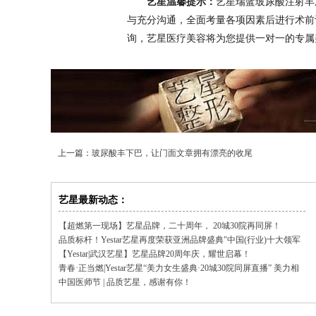
艺星温馨提示：
艺星瑞蓝玻尿酸注射丰
与充分沟通，全面考量各项因素后进行术前
询，艺星医疗美容将为您提供一对一的专属
上一篇：
玻尿酸丰下巴，让门面文章拥有漂亮的收尾
艺星最新动态：
【超燃第一现场】艺星品牌，二十周年， 20城30院再同屏！
品质标杆！Yestar艺星再度荣获亚洲品牌盛典"中国(行业)十大领军
品牌"
【Yestar|武汉艺星】艺星品牌20周年庆，耀世启幕！
青春·正当燃|Yestar艺星“美力女生盛典·20城30院同屏直播” 美力相
聚，品质同行！
中国医师节 | 品质艺星，感谢有你！