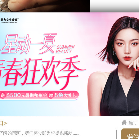
武汉隆胸哪里好?
r武汉艺星医疗美容门诊部的动感无痕丰胸是众多求美者的佳选
动感无痕丰胸是假体丰胸的一种，动感无痕丰胸术后效果真实、
武汉艺星医疗美容门诊部的动感无痕丰胸以全国化整形的
的丰胸手术切口方式，将假体植入乳腺组织与胸大肌、胸小
蜕变。
r武汉艺星医疗美容门诊部的隆胸在隆胸之前会根据求美者个人的
特点进行乳晕、乳沟、峰距等全方位设计。并且将人体美学