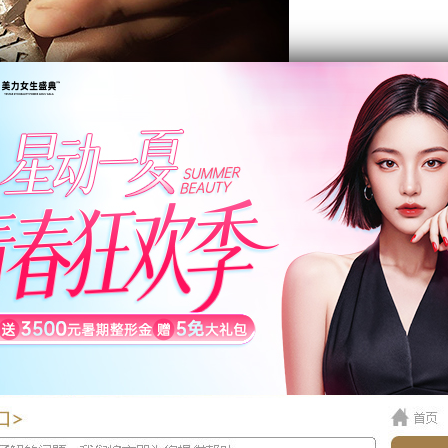
隆鼻治疗朝天鼻怎么样？
美容门诊部的介绍说，治疗朝天鼻的好方法是隆鼻，不过手
皮肤张力来增加鼻子的长度。治疗朝天鼻的隆鼻手术时间大
头、剥离止鼻侧软骨和鼻翼软骨需要花较多的时间仔细完成。隆
，鼻中膈软骨往前延长，再置入适当的鼻模，并以自体软骨